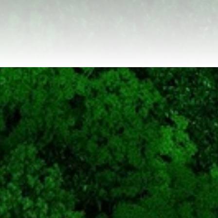
Lösungen
VABECK® PROZESS
WIRTSCHAFTLICHE WASSERSTOFFHERSTELLUNG
DEKARBONISIERUNG DER INDUSTRIE
EFFIZIENTE ENTSCHWEFELUNG
CO2-frei Fliegen