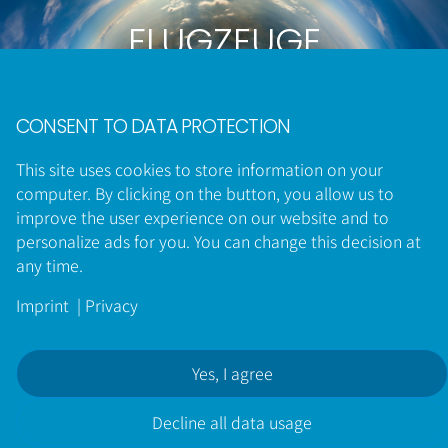
FLUGZEUGE
CONSENT TO DATA PROTECTION
This site uses cookies to store information on your
computer. By clicking on the button, you allow us to
UNSERE LÖSUNG:
improve the user experience on our website and to
personalize ads for you. You can change this decision at
any time.
‌VABECK® AMMONIAK CRACKER + BRENNSTOFFZELLE +
Imprint
|
Privacy
ELEKTRISCHER TRIEBWERK =
UMWELTFREUNDLICHES FLUGZEUG
Yes, I agree
Decline all data usage