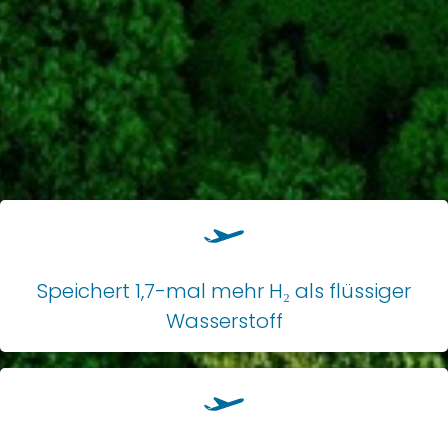
Karriere
Ammoniak als
Kontakt
Flugzeugtreibstoff
Speichert 1,7-mal mehr H₂ als flüssiger
Wasserstoff