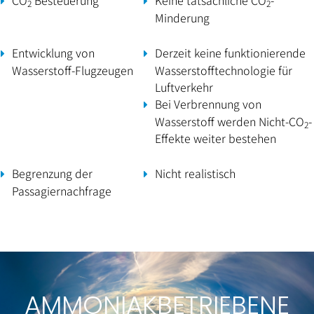
CO
Besteuerung
Keine tatsächliche CO
-
2
2
Minderung
Entwicklung von
Derzeit keine funktionierende
Wasserstoff-Flugzeugen
Wasserstofftechnologie für
Luftverkehr
Bei Verbrennung von
Wasserstoff werden Nicht-CO
-
2
Effekte weiter bestehen
Begrenzung der
Nicht realistisch
Passagiernachfrage
AMMONIAKBETRIEBENE